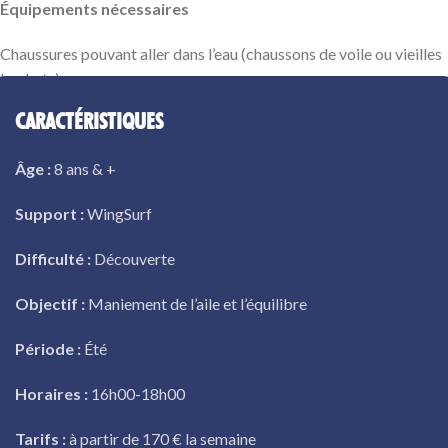
Équipements nécessaires
Chaussures pouvant aller dans l’eau (chaussons de voile ou vieilles
baskets)
Crème solaire
CARACTÉRISTIQUES
Lunettes de soleil
Coupe vent
Âge :
8 ans & +
Serviette de bain
Support :
WingSurf
Difficulté :
Découverte
Objectif :
Maniement de l’aile et l’équilibre
Période :
Été
Horaires :
16h00-18h00
Tarifs :
à partir de 170 € la semaine