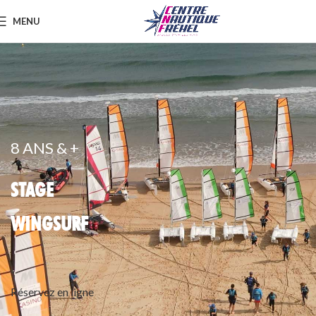
MENU
8 ANS & +
STAGE
WINGSURF
Réservez en ligne